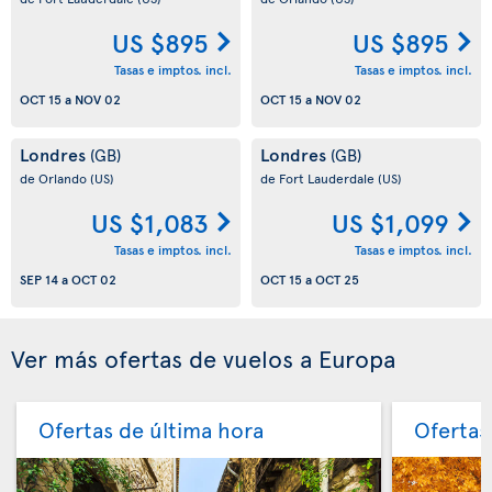
US $895
US $895
Tasas e imptos. incl.
Tasas e imptos. incl.
OCT 15
a
NOV 02
OCT 15
a
NOV 02
Londres
Londres
(GB)
(GB)
de Orlando
(US)
de Fort Lauderdale
(US)
US $1,083
US $1,099
Tasas e imptos. incl.
Tasas e imptos. incl.
SEP 14
a
OCT 02
OCT 15
a
OCT 25
Ver más ofertas de vuelos a Europa
Ofertas de última hora
Ofertas