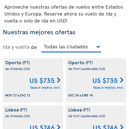
Aproveche nuestras ofertas de vuelos entre Estados
Unidos y Europa. Reserve ahora su vuelo de ida y
vuelta o solo de ida en USD!
Nuestras mejores ofertas
Ida y vuelta
de
Oporto
Oporto
(PT)
(PT)
de Orlando
(US)
de Fort Lauderdale
(US)
US $735
US $735
Tasas e imptos. incl.
Tasas e imptos. incl.
NOV 27
a
DIC 12
DIC 24
a
ENE 14
Lisboa
Lisboa
(PT)
(PT)
de Orlando
(US)
de Fort Lauderdale
(US)
US $746
US $746