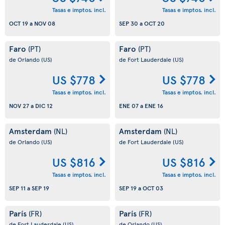
Tasas e imptos. incl.
Tasas e imptos. incl.
OCT 19
a
NOV 08
SEP 30
a
OCT 20
Faro
Faro
(PT)
(PT)
de Orlando
(US)
de Fort Lauderdale
(US)
US $778
US $778
Tasas e imptos. incl.
Tasas e imptos. incl.
NOV 27
a
DIC 12
ENE 07
a
ENE 16
Amsterdam
Amsterdam
(NL)
(NL)
de Orlando
(US)
de Fort Lauderdale
(US)
US $816
US $816
Tasas e imptos. incl.
Tasas e imptos. incl.
SEP 11
a
SEP 19
SEP 19
a
OCT 03
París
París
(FR)
(FR)
de Fort Lauderdale
(US)
de Orlando
(US)