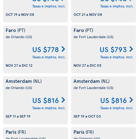
Tasas e imptos. incl.
Tasas e imptos. incl.
OCT 19
a
NOV 08
OCT 21
a
NOV 08
Faro
Faro
(PT)
(PT)
de Orlando
(US)
de Fort Lauderdale
(US)
US $778
US $793
Tasas e imptos. incl.
Tasas e imptos. incl.
NOV 27
a
DIC 12
NOV 27
a
DIC 05
Amsterdam
Amsterdam
(NL)
(NL)
de Orlando
(US)
de Fort Lauderdale
(US)
US $816
US $816
Tasas e imptos. incl.
Tasas e imptos. incl.
SEP 11
a
SEP 19
SEP 19
a
OCT 03
París
París
(FR)
(FR)
de Fort Lauderdale
(US)
de Orlando
(US)