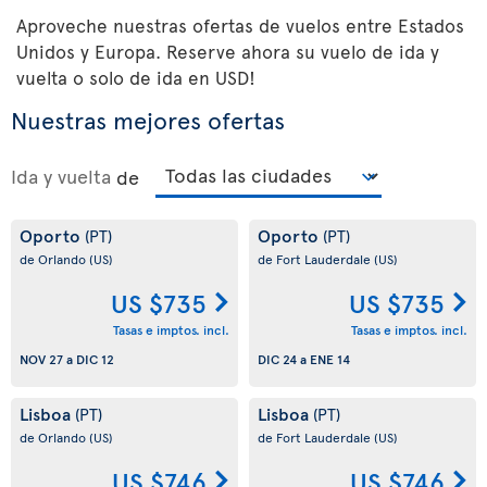
Aproveche nuestras ofertas de vuelos entre Estados
Unidos y Europa. Reserve ahora su vuelo de ida y
vuelta o solo de ida en USD!
Nuestras mejores ofertas
Ida y vuelta
de
Oporto
Oporto
(PT)
(PT)
de Orlando
(US)
de Fort Lauderdale
(US)
US $735
US $735
Tasas e imptos. incl.
Tasas e imptos. incl.
NOV 27
a
DIC 12
DIC 24
a
ENE 14
Lisboa
Lisboa
(PT)
(PT)
de Orlando
(US)
de Fort Lauderdale
(US)
US $746
US $746