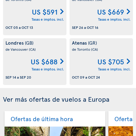
US $591
US $669
Tasas e imptos. incl.
Tasas e imptos. incl.
OCT 05
a
OCT 13
SEP 26
a
OCT 16
Londres
Atenas
(GB)
(GR)
de Vancouver
(CA)
de Toronto
(CA)
US $688
US $705
Tasas e imptos. incl.
Tasas e imptos. incl.
SEP 14
a
SEP 20
OCT 09
a
OCT 24
Ver más ofertas de vuelos a Europa
Ofertas de última hora
Ofertas