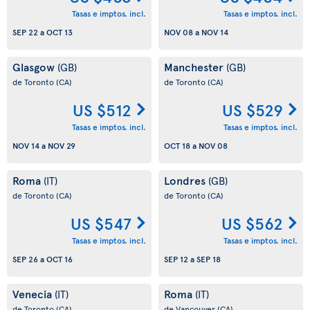
Tasas e imptos. incl.
Tasas e imptos. incl.
SEP 22
a
OCT 13
NOV 08
a
NOV 14
Glasgow
Manchester
(GB)
(GB)
de Toronto
(CA)
de Toronto
(CA)
US $512
US $529
Tasas e imptos. incl.
Tasas e imptos. incl.
NOV 14
a
NOV 29
OCT 18
a
NOV 08
Roma
Londres
(IT)
(GB)
de Toronto
(CA)
de Toronto
(CA)
US $547
US $562
Tasas e imptos. incl.
Tasas e imptos. incl.
SEP 26
a
OCT 16
SEP 12
a
SEP 18
Venecia
Roma
(IT)
(IT)
de Toronto
(CA)
de Vancouver
(CA)