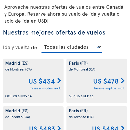
Aproveche nuestras ofertas de vuelos entre Canadá
y Europa. Reserve ahora su vuelo de ida y vuelta o
solo de ida en USD!
Nuestras mejores ofertas de vuelos
Ida y vuelta
de
Madrid
París
(ES)
(FR)
de Montreal
(CA)
de Montreal
(CA)
US $434
US $478
Tasas e imptos. incl.
Tasas e imptos. incl.
OCT 28
a
NOV 14
SEP 06
a
SEP 16
Madrid
París
(ES)
(FR)
de Toronto
(CA)
de Toronto
(CA)
US $483
US $484