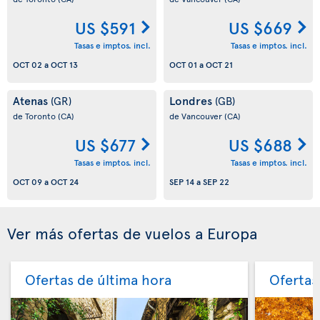
US $591
US $669
Tasas e imptos. incl.
Tasas e imptos. incl.
OCT 02
a
OCT 13
OCT 01
a
OCT 21
Atenas
Londres
(GR)
(GB)
de Toronto
(CA)
de Vancouver
(CA)
US $677
US $688
Tasas e imptos. incl.
Tasas e imptos. incl.
OCT 09
a
OCT 24
SEP 14
a
SEP 22
Ver más ofertas de vuelos a Europa
Ofertas de última hora
Ofertas