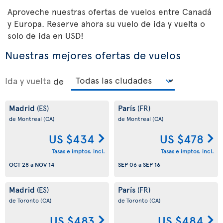
Aproveche nuestras ofertas de vuelos entre Canadá
y Europa. Reserve ahora su vuelo de ida y vuelta o
solo de ida en USD!
Nuestras mejores ofertas de vuelos
Ida y vuelta
de
Madrid
París
(ES)
(FR)
de Montreal
(CA)
de Montreal
(CA)
US $434
US $478
Tasas e imptos. incl.
Tasas e imptos. incl.
OCT 28
a
NOV 14
SEP 06
a
SEP 16
Madrid
París
(ES)
(FR)
de Toronto
(CA)
de Toronto
(CA)
US $483
US $484