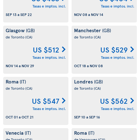
Tasas e imptos. incl.
Tasas e imptos. incl.
SEP 13
a
SEP 22
NOV 08
a
NOV 14
Glasgow
Manchester
(GB)
(GB)
de Toronto
(CA)
de Toronto
(CA)
US $512
US $529
Tasas e imptos. incl.
Tasas e imptos. incl.
NOV 14
a
NOV 29
OCT 18
a
NOV 08
Roma
Londres
(IT)
(GB)
de Toronto
(CA)
de Toronto
(CA)
US $547
US $562
Tasas e imptos. incl.
Tasas e imptos. incl.
OCT 01
a
OCT 21
SEP 10
a
SEP 16
Venecia
Roma
(IT)
(IT)
de Toronto
(CA)
de Vancouver
(CA)