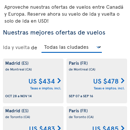
Aproveche nuestras ofertas de vuelos entre Canadá
y Europa. Reserve ahora su vuelo de ida y vuelta o
solo de ida en USD!
Nuestras mejores ofertas de vuelos
Ida y vuelta
de
Madrid
París
(ES)
(FR)
de Montreal
(CA)
de Montreal
(CA)
US $434
US $478
Tasas e imptos. incl.
Tasas e imptos. incl.
OCT 28
a
NOV 14
SEP 07
a
SEP 16
Madrid
París
(ES)
(FR)
de Toronto
(CA)
de Toronto
(CA)
US $483
US $485