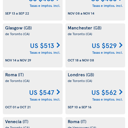
Tasas e imptos. incl.
Tasas e imptos. incl.
SEP 13
a
SEP 22
NOV 08
a
NOV 14
Glasgow
Manchester
(GB)
(GB)
de Toronto
(CA)
de Toronto
(CA)
US $513
US $529
Tasas e imptos. incl.
Tasas e imptos. incl.
NOV 14
a
NOV 29
OCT 18
a
NOV 08
Roma
Londres
(IT)
(GB)
de Toronto
(CA)
de Toronto
(CA)
US $547
US $562
Tasas e imptos. incl.
Tasas e imptos. incl.
OCT 01
a
OCT 21
SEP 10
a
SEP 16
Venecia
Roma
(IT)
(IT)
de Toronto
(CA)
de Vancouver
(CA)