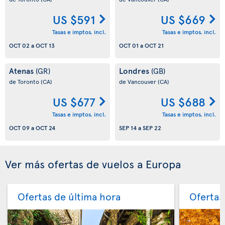
US $591
US $669
Tasas e imptos. incl.
Tasas e imptos. incl.
OCT 02
a
OCT 13
OCT 01
a
OCT 21
Atenas
Londres
(GR)
(GB)
de Toronto
(CA)
de Vancouver
(CA)
US $677
US $688
Tasas e imptos. incl.
Tasas e imptos. incl.
OCT 09
a
OCT 24
SEP 14
a
SEP 22
Ver más ofertas de vuelos a Europa
Ofertas de última hora
Ofertas