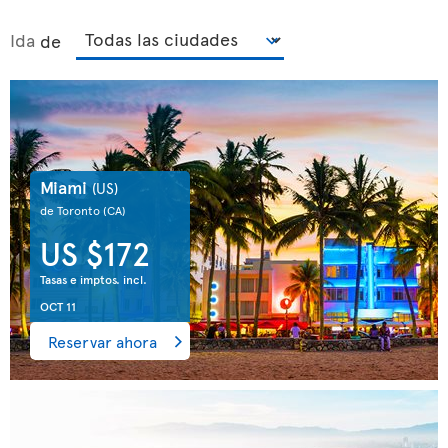
Ida
de
Miami
(US)
de Toronto
(CA)
US $172
Tasas e imptos. incl.
OCT 11
Reservar ahora