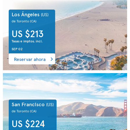
Los Ángeles
(US)
de Toronto
(CA)
US $213
Tasas e imptos. incl.
SEP 02
Reservar ahora
San Francisco
(US)
de Toronto
(CA)
US $224