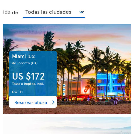
Ida
de
Miami
(US)
de Toronto
(CA)
US $172
Tasas e imptos. incl.
OCT 11
Reservar ahora