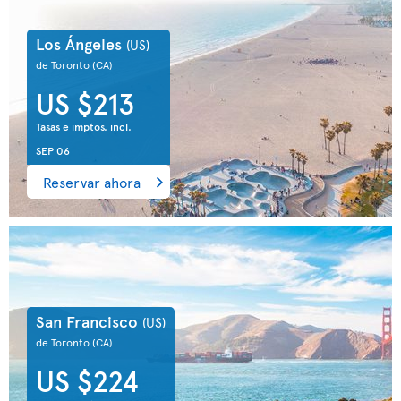
Los Ángeles
(US)
de Toronto
(CA)
US $213
Tasas e imptos. incl.
SEP 06
Reservar ahora
San Francisco
(US)
de Toronto
(CA)
US $224