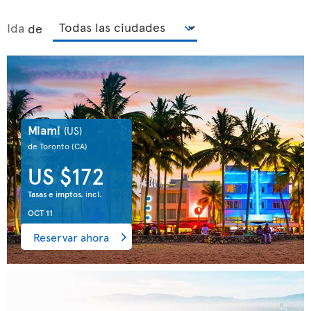
Ida
de
Miami
(US)
de Toronto
(CA)
US $172
Tasas e imptos. incl.
OCT 11
Reservar ahora