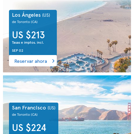
Los Ángeles
(US)
de Toronto
(CA)
US $213
Tasas e imptos. incl.
SEP 02
Reservar ahora
San Francisco
(US)
de Toronto
(CA)
US $224