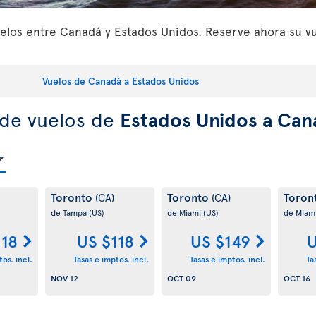
los entre Canadá y Estados Unidos. Reserve ahora su vue
Vuelos de Canadá a Estados Unidos
 de vuelos de
Estados Unidos a Can
Toronto
Toronto
Toron
(CA)
(CA)
de Tampa
(US)
de Miami
(US)
de Miam
118
US $118
US $149
U
os. incl.
Tasas e imptos. incl.
Tasas e imptos. incl.
Ta
NOV 12
OCT 09
OCT 16