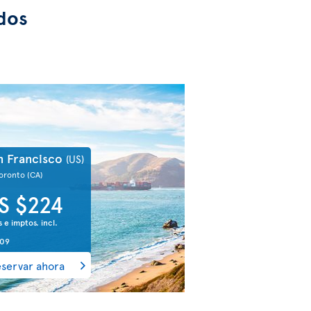
dos
n Francisco
(US)
Toronto
(CA)
S $224
s e imptos. incl.
 09
servar ahora