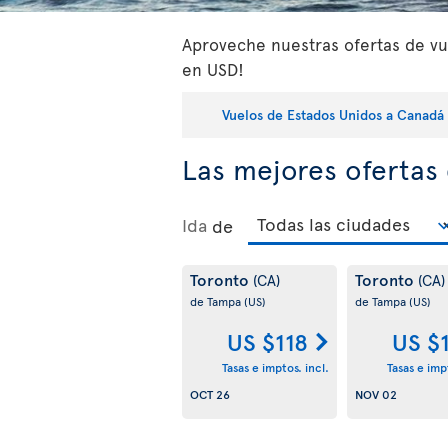
Aproveche nuestras ofertas de vue
en USD!
Vuelos de Estados Unidos a Canadá
Las mejores ofertas
Ida
de
Toronto
Toronto
(CA)
(CA)
de Tampa
(US)
de Tampa
(US)
US $118
US $
Tasas e imptos. incl.
Tasas e impt
OCT 26
NOV 02