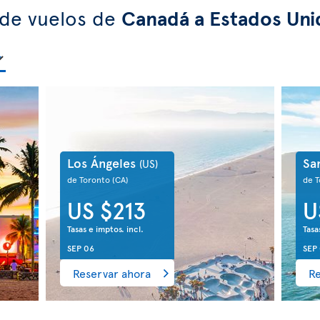
 de vuelos de
Canadá a Estados Uni
Los Ángeles
Sa
(US)
de Toronto
(CA)
de 
US $213
U
Tasas e imptos. incl.
Tasa
SEP 06
SEP
Reservar ahora
Re