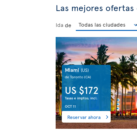
Las mejores ofertas
Ida
de
Miami
(US)
de Toronto
(CA)
US $172
Tasas e imptos. incl.
OCT 11
Reservar ahora