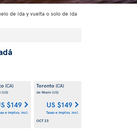
lo de ida y vuelta o solo de ida
adá
to
Toronto
(CA)
(CA)
i
(US)
de Miami
(US)
S $149
US $149
sas e imptos. incl.
Tasas e imptos. incl.
OCT 23