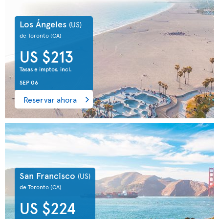
Los Ángeles
(US)
de Toronto
(CA)
US $213
Tasas e imptos. incl.
SEP 06
Reservar ahora
San Francisco
(US)
de Toronto
(CA)
US $224