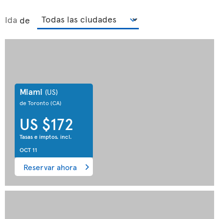
Ida
de
Miami
(US)
de Toronto
(CA)
US $172
Tasas e imptos. incl.
OCT 11
Reservar ahora