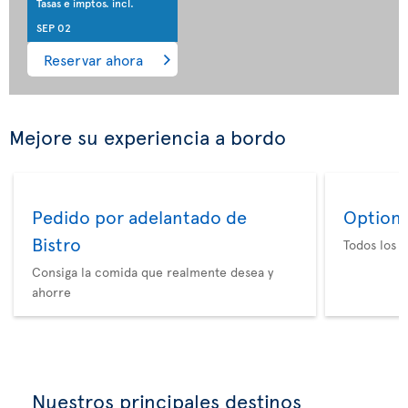
Tasas e imptos. incl.
SEP 02
Reservar ahora
Mejore su experiencia a bordo
Pedido por adelantado de
Option 
Bistro
Todos los e
Consiga la comida que realmente desea y
ahorre
Nuestros principales destinos