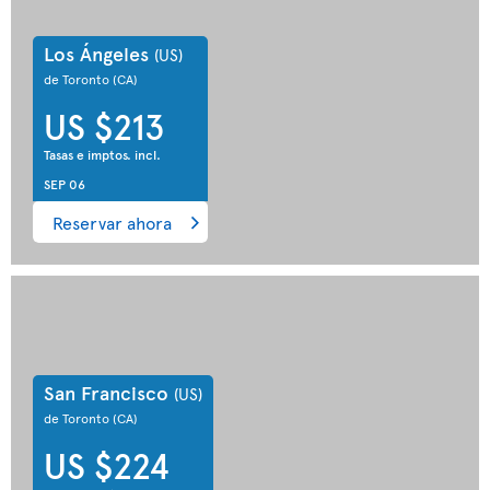
Los Ángeles
(US)
de Toronto
(CA)
US $213
Tasas e imptos. incl.
SEP 06
Reservar ahora
San Francisco
(US)
de Toronto
(CA)
US $224