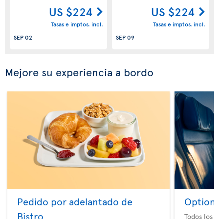
US $224
US $224
Tasas e imptos. incl.
Tasas e imptos. incl.
SEP 02
SEP 09
Mejore su experiencia a bordo
Pedido por adelantado de
Option 
Bistro
Todos los e