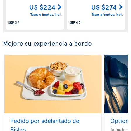
US $224
US $274
Tasas e imptos. incl.
Tasas e imptos. incl.
SEP 09
SEP 09
Mejore su experiencia a bordo
Pedido por adelantado de
Option 
Bistro
Todos los e