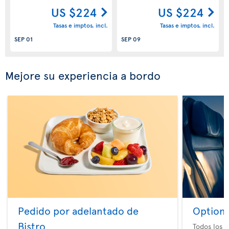
US $224
US $224
Tasas e imptos. incl.
Tasas e imptos. incl.
SEP 01
SEP 09
Mejore su experiencia a bordo
Pedido por adelantado de
Option 
Bistro
Todos los e