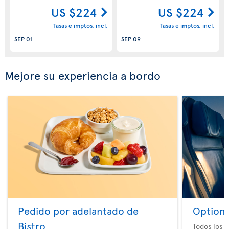
US $224
US $224
Tasas e imptos. incl.
Tasas e imptos. incl.
SEP 01
SEP 09
Mejore su experiencia a bordo
Pedido por adelantado de
Option 
Bistro
Todos los e