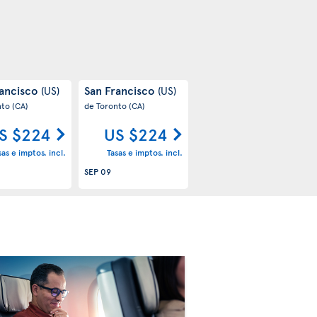
rancisco
San Francisco
(US)
(US)
nto
(CA)
de Toronto
(CA)
S $224
US $224
sas e imptos. incl.
Tasas e imptos. incl.
SEP 09