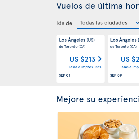
Vuelos de última ho
Ida
de
Los Ángeles
Los Ángeles
(US)
de Toronto
(CA)
de Toronto
(CA)
US $213
US $
Tasas e imptos. incl.
Tasas e impt
SEP 01
SEP 09
Mejore su experienc