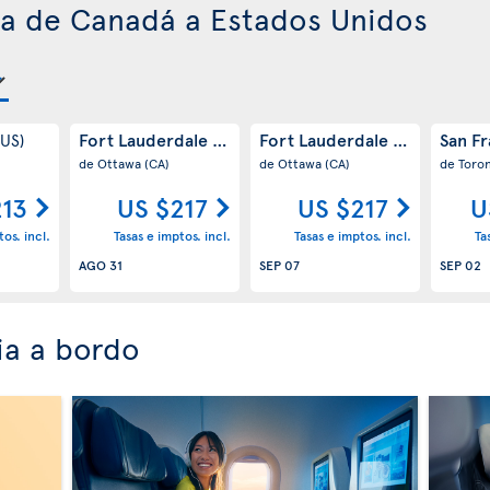
ra de Canadá a Estados Unidos
Fort Lauderdale
Fort Lauderdale
San F
(US)
(US)
(US)
de Ottawa
(CA)
de Ottawa
(CA)
de Toro
213
US $217
US $217
U
os. incl.
Tasas e imptos. incl.
Tasas e imptos. incl.
Ta
AGO 31
SEP 07
SEP 02
ia a bordo