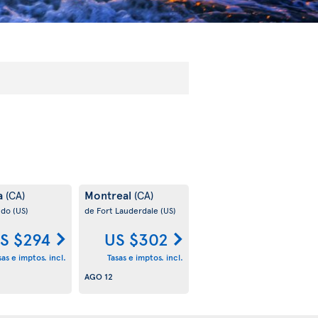
a
Montreal
(CA)
(CA)
ndo
(US)
de Fort Lauderdale
(US)
S $294
US $302
sas e imptos. incl.
Tasas e imptos. incl.
AGO 12