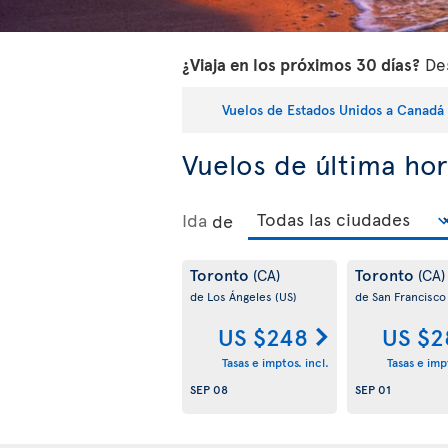
¿Viaja en los próximos 30 días?
Des
Vuelos de Estados Unidos a Canadá
Vuelos de última ho
Ida
de
Toronto
Toronto
(CA)
(CA)
de Los Ángeles
(US)
de San Francisc
US $248
US $2
Tasas e imptos. incl.
Tasas e impt
SEP 08
SEP 01