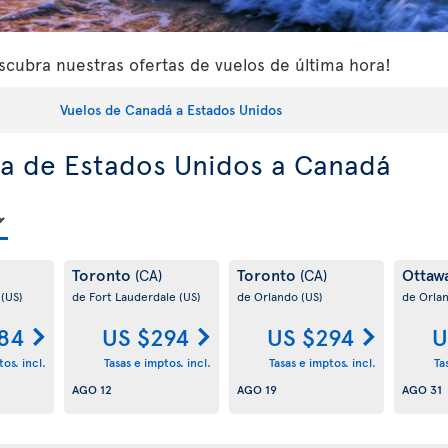
cubra nuestras ofertas de vuelos de última hora!
Vuelos de Canadá a Estados Unidos
ra de Estados Unidos a Canadá
Toronto
Toronto
Ottaw
(CA)
(CA)
o
(US)
de Fort Lauderdale
(US)
de Orlando
(US)
de Orla
84
US $294
US $294
U
os. incl.
Tasas e imptos. incl.
Tasas e imptos. incl.
Ta
AGO 12
AGO 19
AGO 31