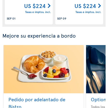
US $224
US $224
Tasas e imptos. incl.
Tasas e imptos. incl.
SEP 01
SEP 09
Mejore su experiencia a bordo
Pedido por adelantado de
Option 
Bistro
Todos los e