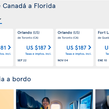
e Canadá a Florida
Orlando
Orlando
Fort 
(US)
(US)
de Toronto
(CA)
de Toronto
(CA)
de Que
181
US $187
US $187
U
os. incl.
Tasas e imptos. incl.
Tasas e imptos. incl.
Ta
SEP 22
NOV 04
ENE 10
ia a bordo