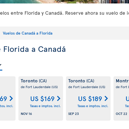
los entre Florida y Canadá. Reserve ahora su vuelo de id
Vuelos de Canadá a Florida
e Florida a Canadá
Toronto
Toronto
Montr
(CA)
(CA)
de Fort Lauderdale
(US)
de Fort Lauderdale
(US)
de Fort
169
US $169
US $189
U
os. incl.
Tasas e imptos. incl.
Tasas e imptos. incl.
Ta
NOV 16
SEP 23
OCT 22