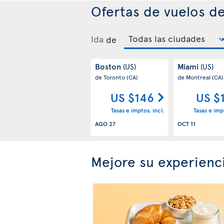
Ofertas de vuelos d
Ida
de
Boston
Miami
(US)
(US)
de Toronto
(CA)
de Montreal
(CA)
US $146
US $
Tasas e imptos. incl.
Tasas e impt
AGO 27
OCT 11
Mejore su experienc