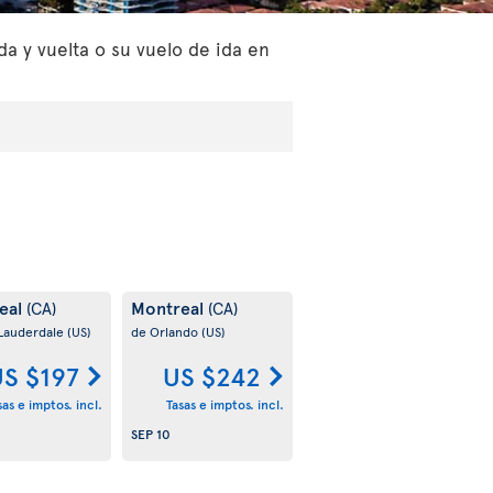
a y vuelta o su vuelo de ida en
eal
Montreal
(CA)
(CA)
 Lauderdale
(US)
de Orlando
(US)
S $197
US $242
sas e imptos. incl.
Tasas e imptos. incl.
SEP 10