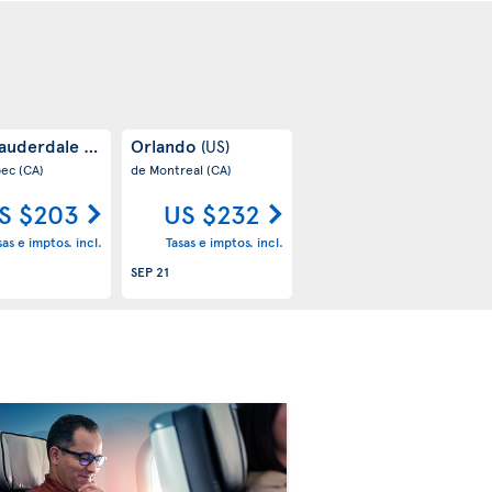
Lauderdale
Orlando
(US)
(US)
bec
(CA)
de Montreal
(CA)
S $203
US $232
sas e imptos. incl.
Tasas e imptos. incl.
SEP 21