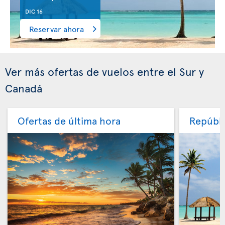
DIC 16
Reservar ahora
Ver más ofertas de vuelos entre el Sur y
Canadá
Ofertas de última hora
Repúbli