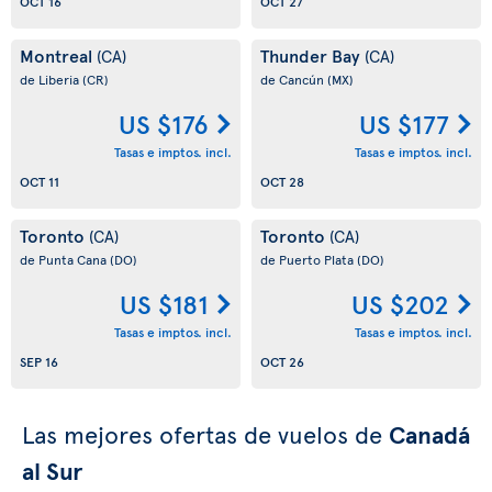
OCT 16
OCT 27
Montreal
Thunder Bay
(CA)
(CA)
de Liberia
(CR)
de Cancún
(MX)
US $176
US $177
Tasas e imptos. incl.
Tasas e imptos. incl.
OCT 11
OCT 28
Toronto
Toronto
(CA)
(CA)
de Punta Cana
(DO)
de Puerto Plata
(DO)
US $181
US $202
Tasas e imptos. incl.
Tasas e imptos. incl.
SEP 16
OCT 26
Las mejores ofertas de vuelos de
Canadá
al Sur