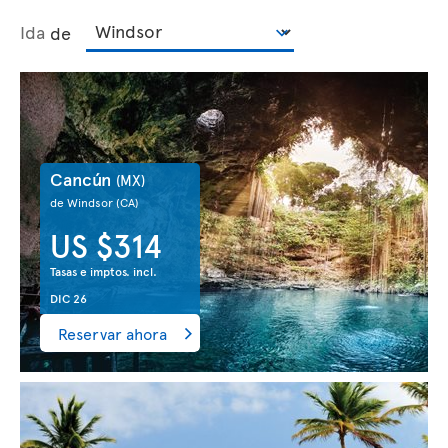
Ida
de
Cancún
(MX)
de Windsor
(CA)
US $314
Tasas e imptos. incl.
DIC 26
Reservar ahora