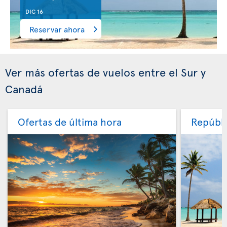
DIC 16
Reservar ahora
Ver más ofertas de vuelos entre el Sur y
Canadá
Ofertas de última hora
Repúbli