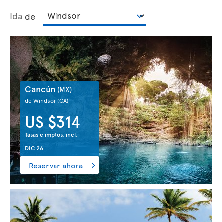
Ida
de
Cancún
(MX)
de Windsor
(CA)
US $314
Tasas e imptos. incl.
DIC 26
Reservar ahora