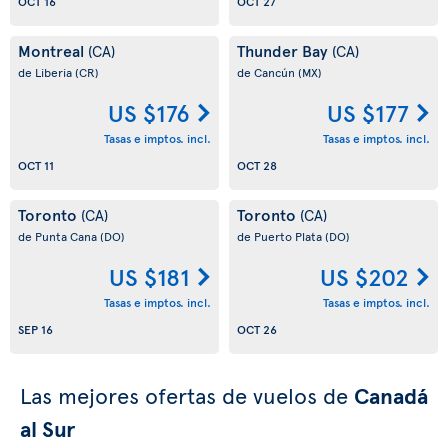
OCT 16
OCT 27
Montreal
Thunder Bay
(CA)
(CA)
de Liberia
(CR)
de Cancún
(MX)
US $176
US $177
Tasas e imptos. incl.
Tasas e imptos. incl.
OCT 11
OCT 28
Toronto
Toronto
(CA)
(CA)
de Punta Cana
(DO)
de Puerto Plata
(DO)
US $181
US $202
Tasas e imptos. incl.
Tasas e imptos. incl.
SEP 16
OCT 26
Las mejores ofertas de vuelos de
Canadá
al Sur