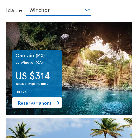
Ida
de
Cancún
(MX)
de Windsor
(CA)
US $314
Tasas e imptos. incl.
DIC 26
Reservar ahora