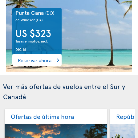
Punta Cana
(DO)
de Windsor
(CA)
US $323
Tasas e imptos. incl.
DIC 16
Reservar ahora
Ver más ofertas de vuelos entre el Sur y
Canadá
Ofertas de última hora
Repúbli