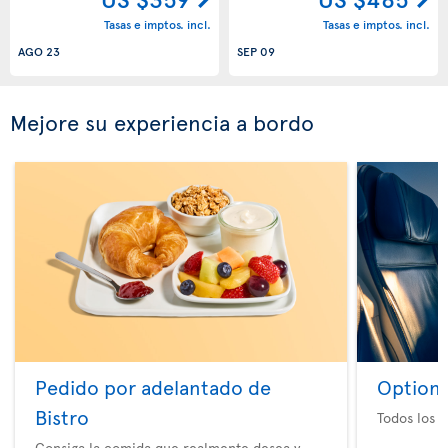
Tasas e imptos. incl.
Tasas e imptos. incl.
AGO 23
SEP 09
Mejore su experiencia a bordo
Pedido por adelantado de
Option 
Bistro
Todos los e
Consiga la comida que realmente desea y