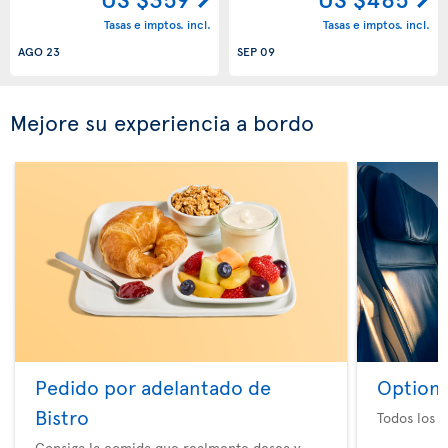
Tasas e imptos. incl.
Tasas e imptos. incl.
AGO 23
SEP 09
Mejore su experiencia a bordo
Pedido por adelantado de
Option 
Bistro
Todos los e
Consiga la comida que realmente desea y