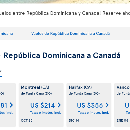
uelos entre República Dominicana y Canadá! Reserve ahor
inicana
Vuelos de República Dominicana a Canadá
e
República Dominicana a Canadá
Montreal
Halifax
Vanco
(CA)
(CA)
DO)
de Punta Cana
(DO)
de Punta Cana
(DO)
de Punt
181
US $214
US $356
U
os. incl.
Tasas e imptos. incl.
Tasas e imptos. incl.
Ta
OCT 25
DIC 14
ENE 06