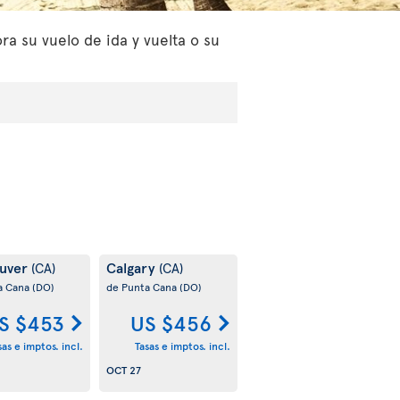
a su vuelo de ida y vuelta o su
uver
Calgary
(CA)
(CA)
a Cana
(DO)
de Punta Cana
(DO)
S $453
US $456
sas e imptos. incl.
Tasas e imptos. incl.
OCT 27