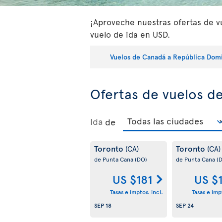
¡Aproveche nuestras ofertas de v
vuelo de ida en USD.
Vuelos de Canadá a República Dom
Ofertas de vuelos d
Ida
de
Toronto
Toronto
(CA)
(CA)
de Punta Cana
(DO)
de Punta Cana
(
US $181
US $
Tasas e imptos. incl.
Tasas e impt
SEP 18
SEP 24