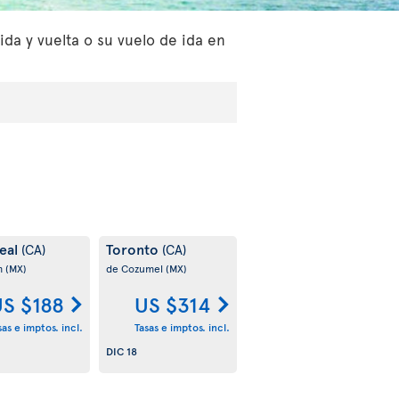
da y vuelta o su vuelo de ida en
eal
Toronto
(CA)
(CA)
m
(MX)
de Cozumel
(MX)
S $188
US $314
sas e imptos. incl.
Tasas e imptos. incl.
DIC 18