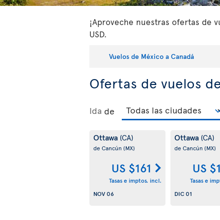
¡Aproveche nuestras ofertas de vu
USD.
Vuelos de México a Canadá
Ofertas de vuelos d
Ida
de
Ottawa
Ottawa
(CA)
(CA)
de Cancún
(MX)
de Cancún
(MX)
US $161
US $
Tasas e imptos. incl.
Tasas e impt
NOV 06
DIC 01