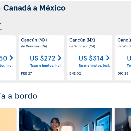
e
Canadá a México
Cancún
Cancún
Canc
(MX)
(MX)
de Windsor
(CA)
de Windsor
(CA)
de Wind
50
US $272
US $314
U
os. incl.
Tasas e imptos. incl.
Tasas e imptos. incl.
Ta
FEB 27
ENE 02
DIC 26
ia a bordo