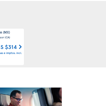
ún
(MX)
sor
(CA)
S $314
sas e imptos. incl.