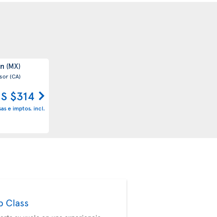
ún
(MX)
sor
(CA)
S $314
sas e imptos. incl.
b Class