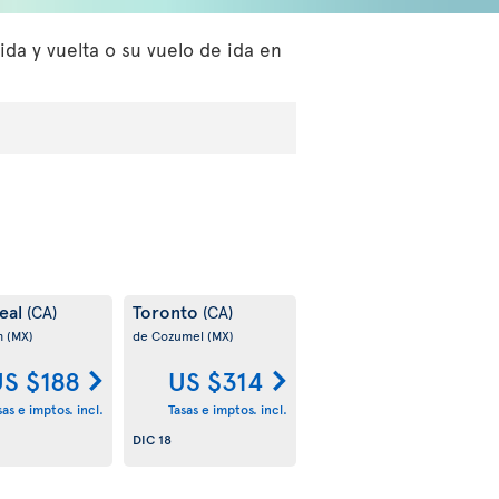
da y vuelta o su vuelo de ida en
eal
Toronto
(CA)
(CA)
m
(MX)
de Cozumel
(MX)
S $188
US $314
sas e imptos. incl.
Tasas e imptos. incl.
DIC 18