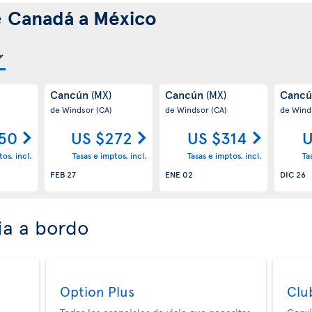
e
Canadá a México
Cancún
Cancún
Canc
(MX)
(MX)
de Windsor
(CA)
de Windsor
(CA)
de Wind
50
US $272
US $314
U
os. incl.
Tasas e imptos. incl.
Tasas e imptos. incl.
Ta
FEB 27
ENE 02
DIC 26
ia a bordo
Option Plus
Clu