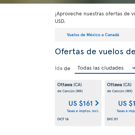
¡Aproveche nuestras ofertas de vu
USD.
Vuelos de México a Canadá
Ofertas de vuelos d
Ida
de
Ottawa
Ottawa
(CA)
(CA)
de Cancún
(MX)
de Cancún
(MX)
US $161
US $
Tasas e imptos. incl.
Tasas e impt
OCT 16
DIC 01