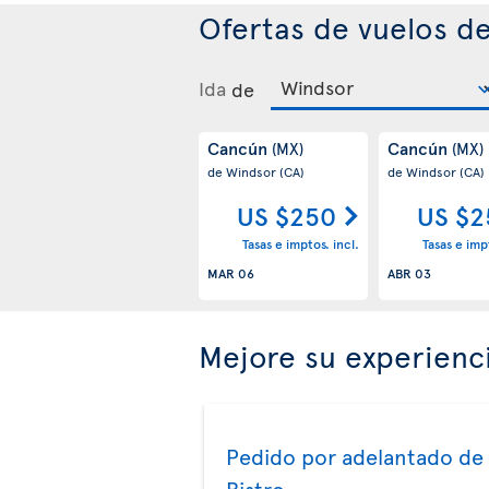
Ofertas de vuelos d
Ida
de
Cancún
Cancún
(MX)
(MX)
de Windsor
(CA)
de Windsor
(CA)
US $250
US $2
Tasas e imptos. incl.
Tasas e impt
MAR 06
ABR 03
Mejore su experienc
Pedido por adelantado de