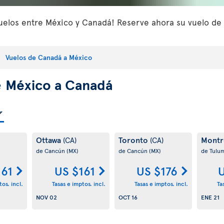
elos entre México y Canadá! Reserve ahora su vuelo de i
Vuelos de Canadá a México
e
México a Canadá
Ottawa
Toronto
Montr
(CA)
(CA)
de Cancún
(MX)
de Cancún
(MX)
de Tulu
161
US $161
US $176
U
os. incl.
Tasas e imptos. incl.
Tasas e imptos. incl.
Ta
NOV 02
OCT 16
ENE 21