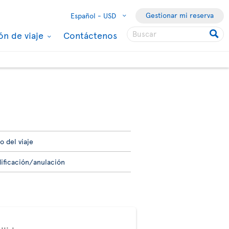
Gestionar mi reserva
Español -
USD
ón de viaje
Contáctenos
o del viaje
ificación/anulación