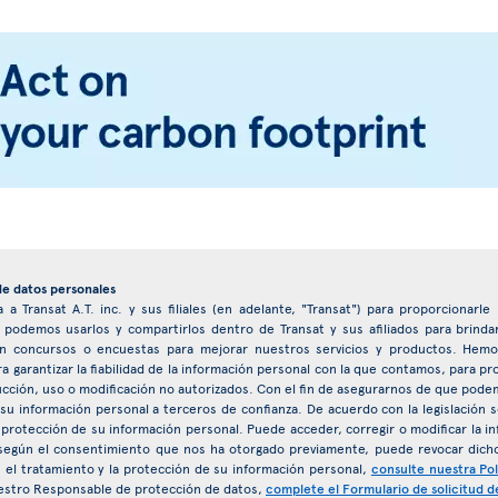
de datos personales
 a Transat A.T. inc. y sus filiales (en adelante, "Transat") para proporcionarl
, podemos usarlos y compartirlos dentro de Transat y sus afiliados para brind
ar en concursos o encuestas para mejorar nuestros servicios y productos. H
ra garantizar la fiabilidad de la información personal con la que contamos, para p
ucción, uso o modificación no autorizados. Con el fin de asegurarnos de que pode
 su información personal a terceros de confianza. De acuerdo con la legislación s
 protección de su información personal. Puede acceder, corregir o modificar la
egún el consentimiento que nos ha otorgado previamente, puede revocar dich
el tratamiento y la protección de su información personal,
consulte nuestra Pol
estro Responsable de protección de datos,
complete el Formulario de solicitud d