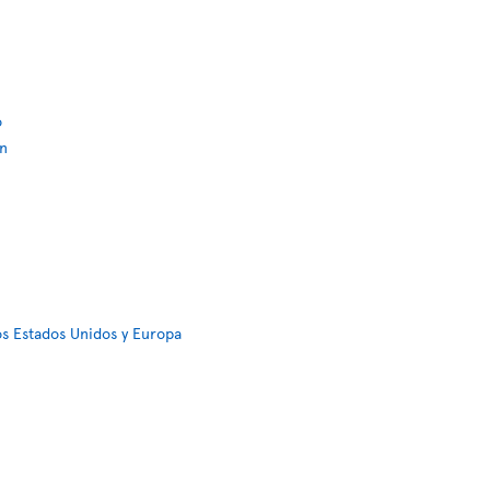
o
ón
os Estados Unidos y Europa