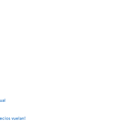
ual
ecios vuelan!