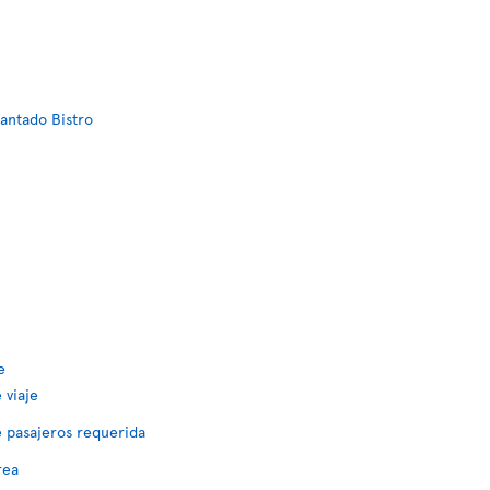
lantado Bistro
e
 viaje
 pasajeros requerida
rea