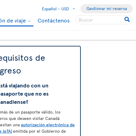
Gestionar mi reserva
Español -
USD
ón de viaje
Contáctenos
equisitos de
ngreso
stá viajando con un
pasaporte que no es
canadiense?
más de un pasaporte válido, los
jeros que deseen visitar Canadá
esitan una
autorización electrónica de
e (eTA)
emitida por el Gobierno de