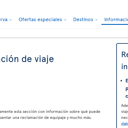
erva
Ofertas especiales
Destinos
Informaci
R
ción de viaje
i
E
Ade
amente esta sección con información sobre qué puede
via
esentar una reclamación de equipaje y mucho más.
nec
viaj