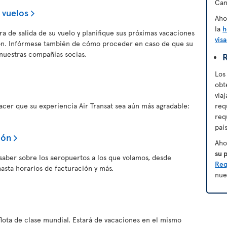
Can
 vuelos
Aho
la
h
a de salida de su vuelo y planifique sus próximas vacaciones
vis
ión. Infórmese también de cómo proceder en caso de que su
nuestras compañías socias.
R
Los
obt
via
er que su experiencia Air Transat sea aún más agradable:
req
req
paí
ión
Aho
su 
saber sobre los aeropuertos a los que volamos, desde
Req
asta horarios de facturación y más.
nue
flota de clase mundial. Estará de vacaciones en el mismo