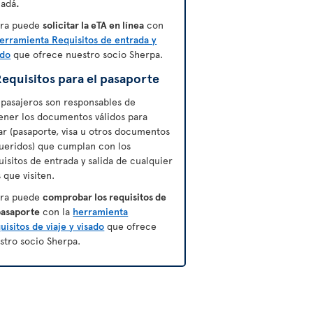
adá
.
ra puede
solicitar la eTA en línea
con
erramienta Requisitos de entrada y
ado
que ofrece nuestro socio Sherpa.
equisitos para el pasaporte
 pasajeros son responsables de
ener los documentos válidos para
jar (pasaporte, visa u otros documentos
ueridos) que cumplan con los
uisitos de entrada y salida de cualquier
s que visiten.
ra puede
comprobar los requisitos de
pasaporte
con la
herramienta
uisitos de viaje y visado
que ofrece
stro socio Sherpa.