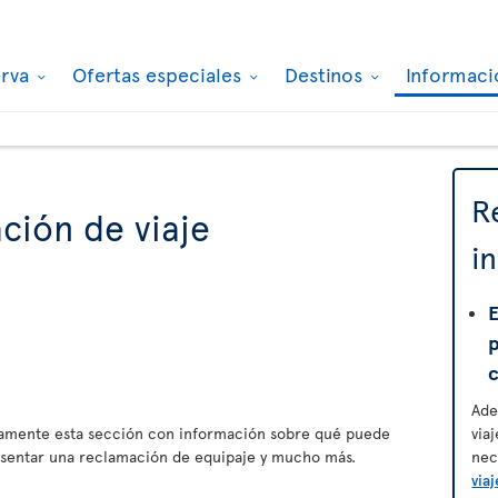
erva
Ofertas especiales
Destinos
Informaci
R
ción de viaje
i
E
Ade
amente esta sección con información sobre qué puede
via
esentar una reclamación de equipaje y mucho más.
nec
viaj