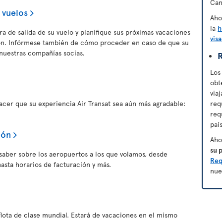
Can
 vuelos
Aho
la
h
a de salida de su vuelo y planifique sus próximas vacaciones
vis
ión. Infórmese también de cómo proceder en caso de que su
nuestras compañías socias.
R
Los
obt
via
er que su experiencia Air Transat sea aún más agradable:
req
req
paí
ión
Aho
su 
saber sobre los aeropuertos a los que volamos, desde
Req
asta horarios de facturación y más.
nue
flota de clase mundial. Estará de vacaciones en el mismo