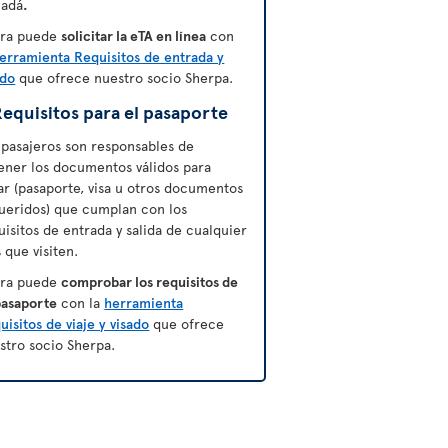
adá
.
ra puede
solicitar la eTA en línea
con
erramienta Requisitos de entrada y
ado
que ofrece nuestro socio Sherpa.
equisitos para el pasaporte
 pasajeros son responsables de
ener los documentos válidos para
jar (pasaporte, visa u otros documentos
ueridos) que cumplan con los
uisitos de entrada y salida de cualquier
s que visiten.
ra puede
comprobar los requisitos de
pasaporte
con la
herramienta
uisitos de viaje y visado
que ofrece
stro socio Sherpa.