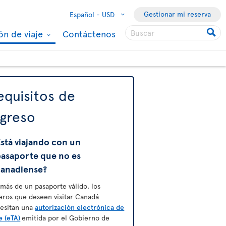
Gestionar mi reserva
Español -
USD
ón de viaje
Contáctenos
equisitos de
ngreso
stá viajando con un
pasaporte que no es
canadiense?
más de un pasaporte válido, los
jeros que deseen visitar Canadá
esitan una
autorización electrónica de
e (eTA)
emitida por el Gobierno de