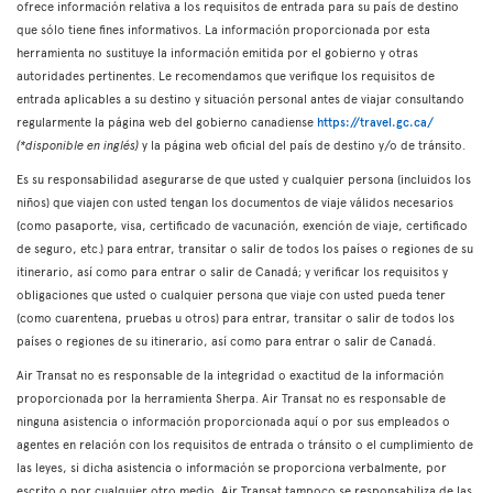
ofrece información relativa a los requisitos de entrada para su país de destino
que sólo tiene fines informativos. La información proporcionada por esta
herramienta no sustituye la información emitida por el gobierno y otras
autoridades pertinentes. Le recomendamos que verifique los requisitos de
entrada aplicables a su destino y situación personal antes de viajar consultando
regularmente la página web del gobierno canadiense
https://travel.gc.ca/
(*disponible en inglés)
y la página web oficial del país de destino y/o de tránsito.
Es su responsabilidad asegurarse de que usted y cualquier persona (incluidos los
niños) que viajen con usted tengan los documentos de viaje válidos necesarios
(como pasaporte, visa, certificado de vacunación, exención de viaje, certificado
de seguro, etc.) para entrar, transitar o salir de todos los países o regiones de su
itinerario, así como para entrar o salir de Canadá; y verificar los requisitos y
obligaciones que usted o cualquier persona que viaje con usted pueda tener
(como cuarentena, pruebas u otros) para entrar, transitar o salir de todos los
países o regiones de su itinerario, así como para entrar o salir de Canadá.
Air Transat no es responsable de la integridad o exactitud de la información
proporcionada por la herramienta Sherpa. Air Transat no es responsable de
ninguna asistencia o información proporcionada aquí o por sus empleados o
agentes en relación con los requisitos de entrada o tránsito o el cumplimiento de
las leyes, si dicha asistencia o información se proporciona verbalmente, por
escrito o por cualquier otro medio. Air Transat tampoco se responsabiliza de las