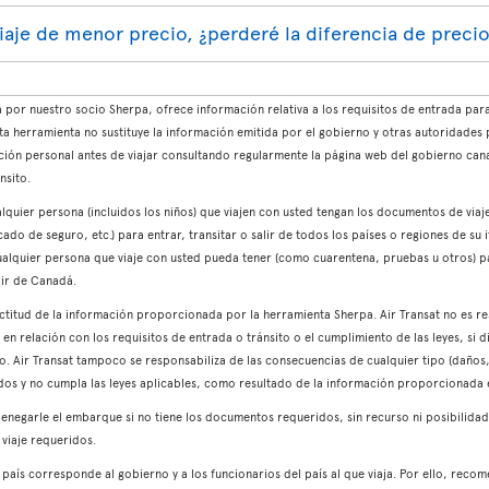
 viaje de menor precio, ¿perderé la diferencia de preci
or nuestro socio Sherpa, ofrece información relativa a los requisitos de entrada para 
a herramienta no sustituye la información emitida por el gobierno y otras autoridades
uación personal antes de viajar consultando regularmente la página web del gobierno ca
nsito.
lquier persona (incluidos los niños) que viajen con usted tengan los documentos de viaj
cado de seguro, etc.) para entrar, transitar o salir de todos los países o regiones de su 
cualquier persona que viaje con usted pueda tener (como cuarentena, pruebas u otros) par
lir de Canadá.
actitud de la información proporcionada por la herramienta Sherpa. Air Transat no es r
 relación con los requisitos de entrada o tránsito o el cumplimiento de las leyes, si 
. Air Transat tampoco se responsabiliza de las consecuencias de cualquier tipo (daños, 
os y no cumpla las leyes aplicables, como resultado de la información proporcionada e
enegarle el embarque si no tiene los documentos requeridos, sin recurso ni posibilida
viaje requeridos.
un país corresponde al gobierno y a los funcionarios del país al que viaja. Por ello, re