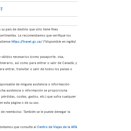
o?
su país de destino que sólo tiene fines
 pertinentes. Le recomendamos que verifique los
nadiense
https://travel.gc.ca/
(*disponible en inglés)
e válidos necesarios (como pasaporte, visa,
itinerario, así como para entrar o salir de Canadá; y
a entrar, transitar o salir de todos los países o
esponsable de ninguna asistencia o información
dicha asistencia o información se proporciona
pérdidas, costes, gastos, etc.) que sufra cualquier
n esta página o de su uso.
d de reembolso. También se le puede denegar la
comendamos que consulte al
Centro de Viajes de la IATA