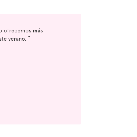
eso ofrecemos
más
†
ste verano.