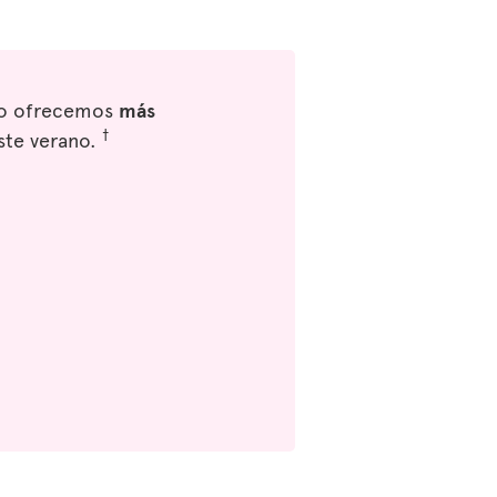
eso ofrecemos
más
†
ste verano.