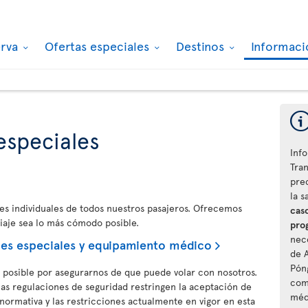
erva
Ofertas especiales
Destinos
Informaci
especiales
Info
Tra
pre
la s
des individuales de todos nuestros pasajeros. Ofrecemos
caso
viaje sea lo más cómodo posible.
pro
nec
des especiales y equipamiento médico
de A
Pón
o posible por asegurarnos de que puede volar con nosotros.
com
las regulaciones de seguridad restringen la aceptación de
méd
normativa y las restricciones actualmente en vigor en esta