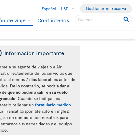
Gestionar mi reserva
Español -
USD
ón de viaje
Contáctenos
ý
Informacion importante
rme a su agente de viajes o a Air
nsat directamente de los servicios que
cisa al menos 7 días laborables antes de
alida.
De lo contrario, se podría dar el
 de que no pudiera salir en su vuelo
gramado
. Cuando se indique, es
esario rellenar un
formulario médico
ir Transat (disponible solo en inglés).
gase en contacto con nosotros para
entarnos sus necesidades y el equipo
ico.