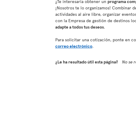
¿Te interesaría obtener un
programa compl
¡Nosotros te lo organizamos! Combinar de
actividades al aire libre, organizar event
con la Empresa de gestión de destinos lo
adapte a todos tus deseos
.
Para solicitar una cotización, ponte en 
correo electrónico
.
¿Le ha resultado útil esta página?
No se r