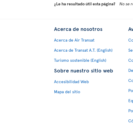
¿Le ha resultado útil esta página?
No se r
Acerca de nosotros
Av
Acerca de Air Transat
Co
Acerca de Transat A.T. (English)
Se
Turismo sostenible (English)
Co
Sobre nuestro sitio web
De
Co
Accesibilidad Web
Po
Mapa del sitio
Eq
Po
Có