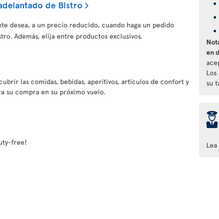
adelantado de Bistro
te desea, a un precio reducido, cuando haga un pedido
ro. Además, elija entre productos exclusivos.
Nota
en 
ace
Los
ubrir las comidas, bebidas, aperitivos, artículos de confort y
su 
ra su compra en su próximo vuelo.
þ
ty-free!
Lea