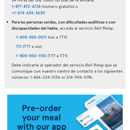
1-877-872-6728
(número gratuito) o
+1-514-636-3630
Para las personas sordas, con dificultades auditivas o con
discapacidades del habla,
acceda al servicio Bell Relay:
1-800-855-0511
(voz a TTY)
711
(TTY a voz)
1-800-855-1155
(TTY a TTY)
Debe indicarle al operador del servicio Bell Relay que se
comunique con nuestro centro de contacto a los siguientes
números: 1-866-234-5136 or 514-906-5196.
Aplicación
Air
Transat