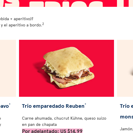
ida + aperitivo)?
2
y el aperitivo a bordo.
pavo
Trío emparedado Reuben
Trío
*
*
mons
o
Carne ahumada, chucrut Kühne, queso suizo
y
en pan de chapata
Jamón,
Por adelantado: US $14.99