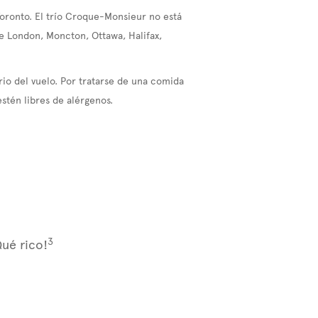
Toronto. El trío Croque-Monsieur no está
de London, Moncton, Ottawa, Halifax,
rio del vuelo. Por tratarse de una comida
stén libres de alérgenos.
3
Qué rico!