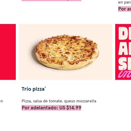
en pan
Por a
Trío pizza
*
in
Pizza, salsa de tomate, queso mozzarella
Por adelantado: US $14.99