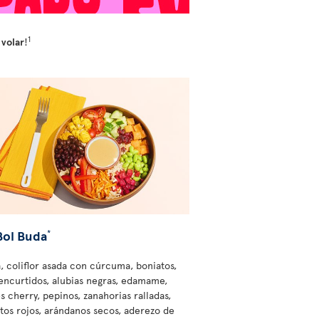
1
 volar
!
Bol Buda
*
, coliflor asada con cúrcuma, boniatos,
encurtidos, alubias negras, edamame,
s cherry, pepinos, zanahorias ralladas,
tos rojos, arándanos secos, aderezo de