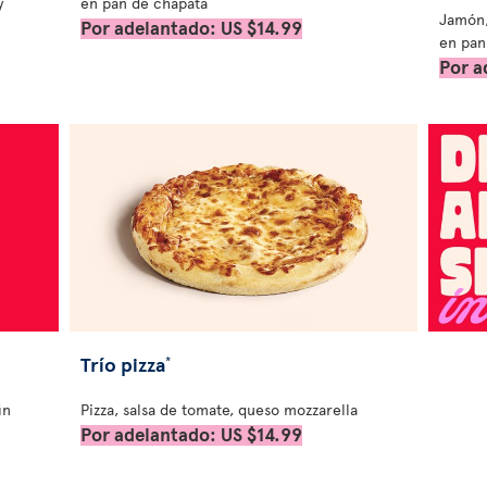
y
en pan de chapata
Jamón,
Por adelantado: US $14.99
en pan
Por a
Trío pizza
*
in
Pizza, salsa de tomate, queso mozzarella
Por adelantado: US $14.99