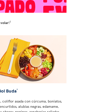
1
 volar
!
Bol Buda
*
, coliflor asada con cúrcuma, boniatos,
encurtidos, alubias negras, edamame,
s cherry, pepinos, zanahorias ralladas,