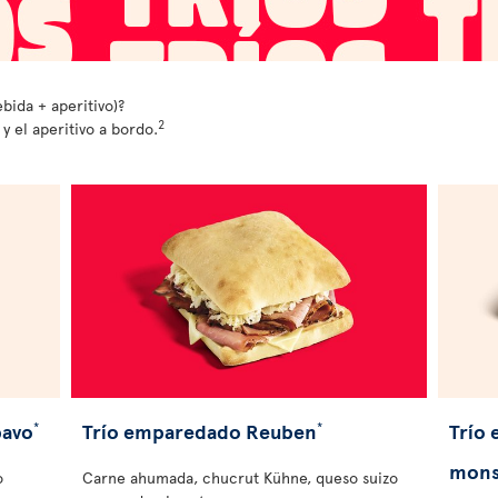
ida + aperitivo)?
2
y el aperitivo a bordo.
pavo
Trío emparedado Reuben
Trío
*
*
mons
o
Carne ahumada, chucrut Kühne, queso suizo