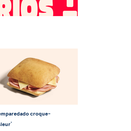
 emparedado croque-
ieur
*