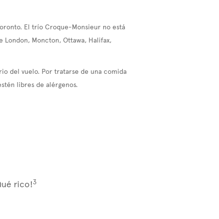
Toronto. El trío Croque-Monsieur no está
de London, Moncton, Ottawa, Halifax,
rio del vuelo. Por tratarse de una comida
stén libres de alérgenos.
3
Qué rico!