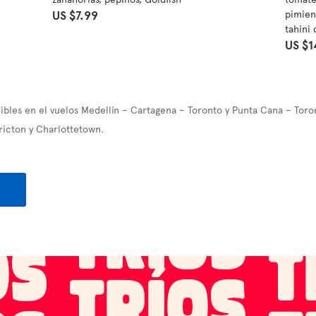
US $7.99
pimien
tahini
US $1
bles en el vuelos Medellín – Cartagena – Toronto y Punta Cana – Toro
ricton y Charlottetown.