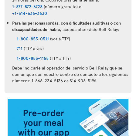
1-877-872-6728
(número gratuito) o
+1-514-636-3630
Para las personas sordas, con dificultades auditivas o con
discapacidades del habla,
acceda al servicio Bell Relay:
1-800-855-0511
(voz a TTY)
711
(TTY a voz)
1-800-855-1155
(TTY a TTY)
Debe indicarle al operador del servicio Bell Relay que se
comunique con nuestro centro de contacto a los siguientes
números: 1-866-234-5136 or 514-906-5196.
Aplicación
Air
Transat