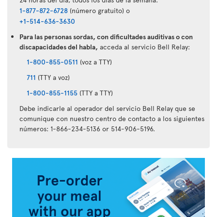
1-877-872-6728
(número gratuito) o
+1-514-636-3630
Para las personas sordas, con dificultades auditivas o con
discapacidades del habla,
acceda al servicio Bell Relay:
1-800-855-0511
(voz a TTY)
711
(TTY a voz)
1-800-855-1155
(TTY a TTY)
Debe indicarle al operador del servicio Bell Relay que se
comunique con nuestro centro de contacto a los siguientes
números: 1-866-234-5136 or 514-906-5196.
Aplicación
Air
Transat