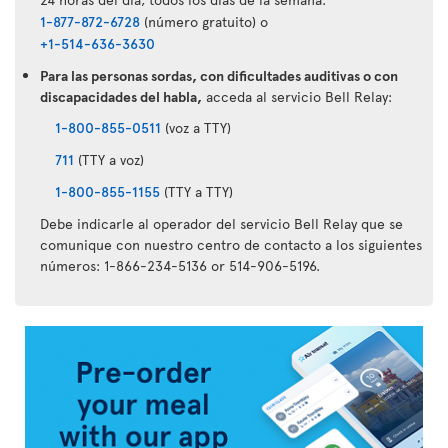
1-877-872-6728
(número gratuito) o
+1-514-636-3630
Para las personas sordas, con dificultades auditivas o con
discapacidades del habla,
acceda al servicio Bell Relay:
1-800-855-0511
(voz a TTY)
711
(TTY a voz)
1-800-855-1155
(TTY a TTY)
Debe indicarle al operador del servicio Bell Relay que se
comunique con nuestro centro de contacto a los siguientes
números: 1-866-234-5136 or 514-906-5196.
Aplicación
Air
Transat