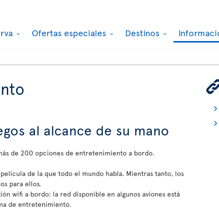
erva
Ofertas especiales
Destinos
Informaci
ento
juegos al alcance de su mano
 más de 200 opciones de entretenimiento a bordo.
 película de la que todo el mundo habla. Mientras tanto, los
s para ellos.
ón wifi a bordo: la red disponible en algunos aviones está
ma de entretenimiento.