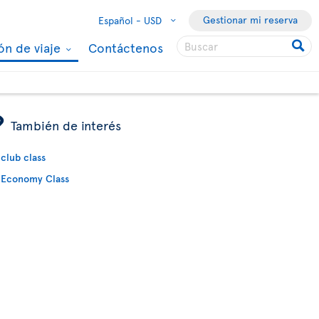
Gestionar mi reserva
Español -
USD
ón de viaje
Contáctenos
ÿ
También de interés
club class
Economy Class