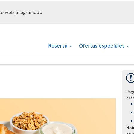
nto web programado
Reserva
Ofertas especiales
Pag
créd
Nota
en 