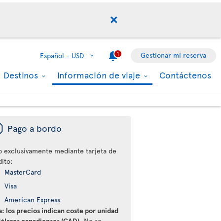
1
Gestionar mi reserva
Español -
USD
Destinos
Información de viaje
Contáctenos
ü
Pago a bordo
o exclusivamente mediante tarjeta de
ito:
MasterCard
Visa
American Express
: los precios indican coste por unidad
dólares canadienses (CAD).
No se