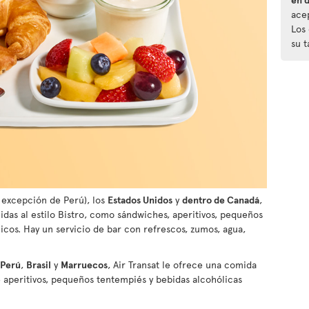
ace
Los
su 
 excepción de Perú), los
Estados Unidos
y
dentro de Canadá
,
idas al estilo Bistro, como sándwiches, aperitivos, pequeños
cos. Hay un servicio de bar con refrescos, zumos, agua,
Perú
,
Brasil
y
Marruecos
, Air Transat le ofrece una comida
e aperitivos, pequeños tentempiés y bebidas alcohólicas