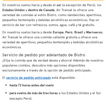
En nuestros vuelos hacia y desde el
sur
(a excepción de Perú), los
Estados Unidos
y
dentro de Canadá
, Air Transat le ofrece una
variedad de comidas al estilo Bistro, como sándwiches, aperitivos,
pequeños tentempiés y bebidas alcohólicas económicos. Hay un
servicio de bar con refrescos, zumos, agua, café y té gratuito.
En nuestros vuelos hacia y desde
Europa
,
Perú
,
Brasil
y
Marruecos
,
Air Transat le ofrece una comida caliente gratuita y ofrece una
variedad de aperitivos, pequeños tentempiés y bebidas alcohólicas
económicos.
Servicio de pedido por adelantado de Bistro
¡Elija la comida que de verdad desea y ahorra! Además de nuestros
populares combos, descubra más opciones disponibles
exclusivamente a través de la opción de pedido anticipado.
El
servicio de pedido anticipado
está disponible:
hasta 72 horas antes del vuelo
para vuelos de más de tres horas
a los Estados Unidos y el Sur
(excepto Perú).