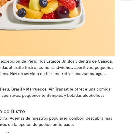
 excepción de Perú), los
Estados Unidos
y
dentro de Canadá
,
idas al estilo Bistro, como sándwiches, aperitivos, pequeños
cos. Hay un servicio de bar con refrescos, zumos, agua,
Perú
,
Brasil
y
Marruecos
, Air Transat le ofrece una comida
e aperitivos, pequeños tentempiés y bebidas alcohólicas
o de Bistro
ahorra! Además de nuestros populares combos, descubra más
avés de la opción de pedido anticipado.