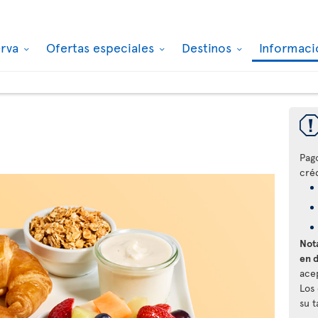
erva
Ofertas especiales
Destinos
Informaci
Pag
créd
Nota
en 
ace
Los
su 