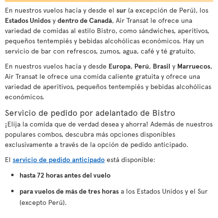
En nuestros vuelos hacia y desde el
sur
(a excepción de Perú), los
Estados Unidos
y
dentro de Canadá
, Air Transat le ofrece una
variedad de comidas al estilo Bistro, como sándwiches, aperitivos,
pequeños tentempiés y bebidas alcohólicas económicos. Hay un
servicio de bar con refrescos, zumos, agua, café y té gratuito.
En nuestros vuelos hacia y desde
Europa
,
Perú
,
Brasil
y
Marruecos
,
Air Transat le ofrece una comida caliente gratuita y ofrece una
variedad de aperitivos, pequeños tentempiés y bebidas alcohólicas
económicos.
Servicio de pedido por adelantado de Bistro
¡Elija la comida que de verdad desea y ahorra! Además de nuestros
populares combos, descubra más opciones disponibles
exclusivamente a través de la opción de pedido anticipado.
El
servicio de pedido anticipado
está disponible:
hasta 72 horas antes del vuelo
para vuelos de más de tres horas
a los Estados Unidos y el Sur
(excepto Perú).