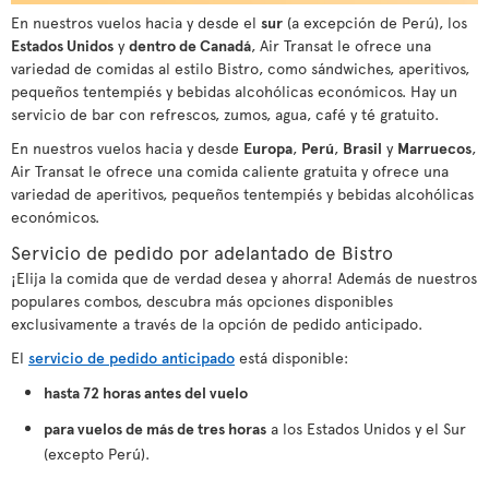
En nuestros vuelos hacia y desde el
sur
(a excepción de Perú), los
Estados Unidos
y
dentro de Canadá
, Air Transat le ofrece una
variedad de comidas al estilo Bistro, como sándwiches, aperitivos,
pequeños tentempiés y bebidas alcohólicas económicos. Hay un
servicio de bar con refrescos, zumos, agua, café y té gratuito.
En nuestros vuelos hacia y desde
Europa
,
Perú
,
Brasil
y
Marruecos
,
Air Transat le ofrece una comida caliente gratuita y ofrece una
variedad de aperitivos, pequeños tentempiés y bebidas alcohólicas
económicos.
Servicio de pedido por adelantado de Bistro
¡Elija la comida que de verdad desea y ahorra! Además de nuestros
populares combos, descubra más opciones disponibles
exclusivamente a través de la opción de pedido anticipado.
El
servicio de pedido anticipado
está disponible:
hasta 72 horas antes del vuelo
para vuelos de más de tres horas
a los Estados Unidos y el Sur
(excepto Perú).